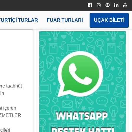
YURTIÇI TURLAR
FUAR TURLARI
UÇAK BILETI
ere taahhüt
nin
ni içeren
n HİZMETLER
cileri