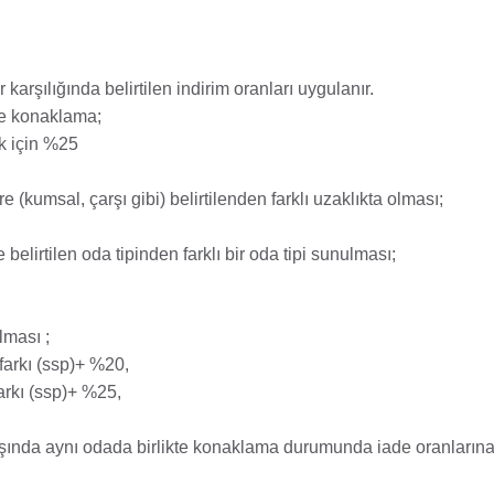
arşılığında belirtilen indirim oranları uygulanır.
de konaklama;
k için %25
(kumsal, çarşı gibi) belirtilenden farklı uzaklıkta olması;
lirtilen oda tipinden farklı bir oda tipi sunulması;
lması ;
 farkı (ssp)+ %20,
arkı (ssp)+ %25,
r dışında aynı odada birlikte konaklama durumunda iade oranları