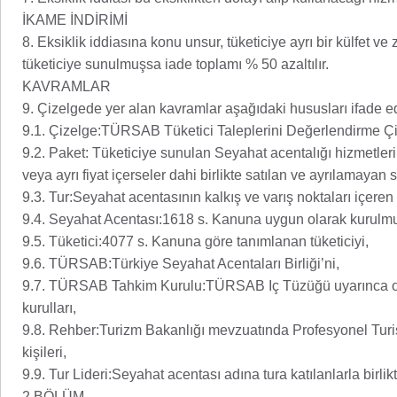
İKAME İNDİRİMİ
8. Eksiklik iddiasına konu unsur, tüketiciye ayrı bir külfet 
tüketiciye sunulmuşsa iade toplamı % 50 azaltılır.
KAVRAMLAR
9. Çizelgede yer alan kavramlar aşağıdaki hususları ifade ed
9.1. Çizelge:TÜRSAB Tüketici Taleplerini Değerlendirme Çi
9.2. Paket: Tüketiciye sunulan Seyahat acentalığı hizmetleri
veya ayrı fiyat içerseler dahi birlikte satılan ve ayrılamaya
9.3. Tur:Seyahat acentasının kalkış ve varış noktaları içeren 
9.4. Seyahat Acentası:1618 s. Kanuna uygun olarak kurulmu
9.5. Tüketici:4077 s. Kanuna göre tanımlanan tüketiciyi,
9.6. TÜRSAB:Türkiye Seyahat Acentaları Birliği’ni,
9.7. TÜRSAB Tahkim Kurulu:TÜRSAB Iç Tüzüğü uyarınca ol
kurulları,
9.8. Rehber:Turizm Bakanlığı mevzuatında Profesyonel Turis
kişileri,
9.9. Tur Lideri:Seyahat acentası adına tura katılanlarla birl
2.BÖLÜM