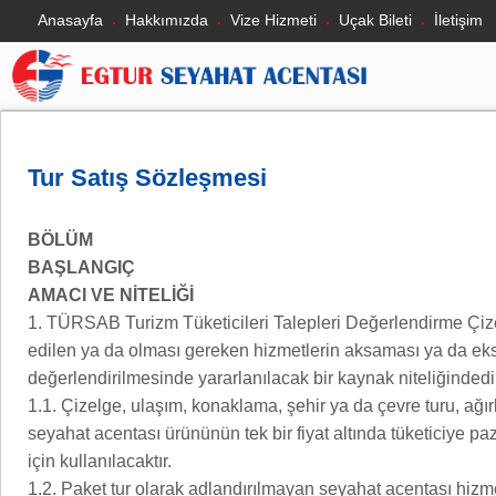
Anasayfa
Hakkımızda
Vize Hizmeti
Uçak Bileti
İletişim
Tur Satış Sözleşmesi
BÖLÜM
BAŞLANGIÇ
AMACI VE NİTELİĞİ
1. TÜRSAB Turizm Tüketicileri Talepleri Değerlendirme Çizel
edilen ya da olması gereken hizmetlerin aksaması ya da eksik 
değerlendirilmesinde yararlanılacak bir kaynak niteliğindedi
1.1. Çizelge, ulaşım, konaklama, şehir ya da çevre turu, ağır
seyahat acentası ürününün tek bir fiyat altında tüketiciye p
için kullanılacaktır.
1.2. Paket tur olarak adlandırılmayan seyahat acentası hizme