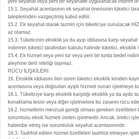
yeni seyahat veya yeni bir seyahatte uygulanacak indirim öne
15.1. Seyahat acentasının ek seyahat önerisinin tüketici tar
taleplerinden vazgeçilmiş kabul edilir.
15.2. Ek seyahat olarak tazmin için tüketiciye sunulacak 
az olamaz.
15.3. Tüketicinin eksiklik ya da ayıp iddiasına karşı seyaha
indirimin tüketici tarafından kabulu halinde tüketici, eksiklik
15.4. Ek hizmet veya yeni tur veya yeni bir turda bedel indir
aleyhine delil niteliği taşımaz.
RÜCU İLİŞKİLERİ
16. Eksiklik iddiasını ileri süren tüketici eksiklik kimden k
acentasına veya doğrudan ayıplı hizmeti sunan işletmeye ba
16.1. Tüketiciye karşı eksiklik karşılığı eksiklik ya da ayıbı
konaklama tesisi veya diğer işletmelere bu zararını rücu ede
16.2. hizmetlerin mevzuat gereği olması gereken özellikleri 
sorumlusu eksik hizmeti üreten işletmedir. Ancak, üretici i
haberdar etmiş ise sorumluluk seyahat acentasınındır.
16.3. Taahhüt edilen hizmet özellikleri taahhüt etmeyen işl