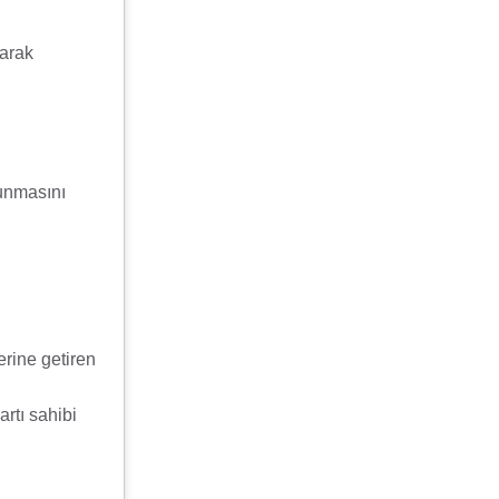
narak
lunmasını
rine getiren
rtı sahibi