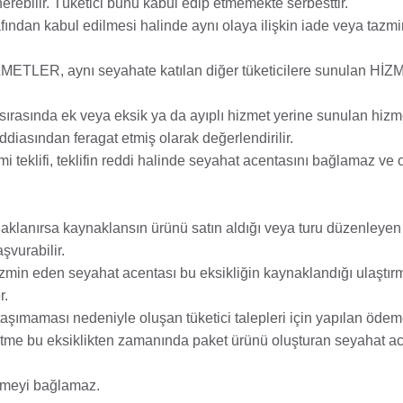
rebilir. Tüketici bunu kabul edip etmemekte serbesttir.
afından kabul edilmesi halinde aynı olaya ilişkin iade veya tazm
HİZMETLER, aynı seyahate katılan diğer tüketicilere sunulan 
t sırasında ek veya eksik ya da ayıplı hizmet yerine sunulan hizm
 iddiasından feragat etmiş olarak değerlendirilir.
imi teklifi, teklifin reddi halinde seyahat acentasını bağlamaz ve
aynaklanırsa kaynaklansın ürünü satın aldığı veya turu düzenleye
şvurabilir.
 tazmin eden seyahat acentası bu eksikliğin kaynaklandığı ulaştır
r.
taşımaması nedeniyle oluşan tüketici talepleri için yapılan ödem
şletme bu eksiklikten zamanında paket ürünü oluşturan seyahat a
etmeyi bağlamaz.