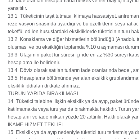
13. İade oranları hesaplamada herkes ve her olay için aynı
yansıtılır.
13.1. Tüketicinin taşıt tutması, klimaya hassasiyet, antreman
rezervasyon sırasında uyardığı ve bu özelliklerin seyahat ace
tekeffül edilen hususlardaki eksikliklerde tüketicinin turu hak
13.2. Konaklama ve diğer hizmetlerin bölündüğü (Anadolu tur
oluşması ve bu eksikliğin toplamda %10 u aşmaması durumu
13.3. Ulaşımın paket tur süresi içinde en az %30 süreyi k
hesaplama ile belirlenir.
13.4. Döviz olarak satılan turların iade oranlarında bedel, s
13.5. Hesaplama bölümünde yer alan eksiklik gruplandırma
eksiklik iddiaları dikkate alınmaz.
TURUN YARIDA BIRAKILMASI
14. Tüketici talebine ilişkin eksiklik ya da ayıp, paket ürün
katılmamakta veya turu yarıda bırakmakta haklıdır. Turun yar
hesaplanır ve iade miktarı yüzde 20 arttırılır. Haklı olarak ya
İKAME HİZMET TEKLİFİ
15. Eksiklik ya da ayıp nedeniyle tüketici turu terketmiş ya