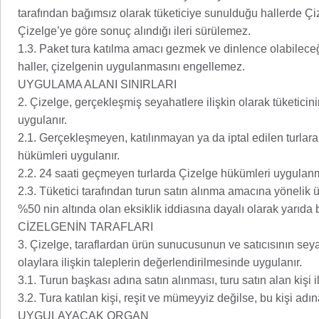
tarafından bağımsız olarak tüketiciye sunulduğu hallerde Ç
Çizelge’ye göre sonuç alındığı ileri sürülemez.
1.3. Paket tura katılma amacı gezmek ve dinlence olabileceği gi
haller, çizelgenin uygulanmasını engellemez.
UYGULAMA ALANI SINIRLARI
2. Çizelge, gerçekleşmiş seyahatlere ilişkin olarak tüketicin
uygulanır.
2.1. Gerçekleşmeyen, katılınmayan ya da iptal edilen turlara
hükümleri uygulanır.
2.2. 24 saati geçmeyen turlarda Çizelge hükümleri uygulan
2.3. Tüketici tarafından turun satın alınma amacına yönelik 
%50 nin altında olan eksiklik iddiasına dayalı olarak yarıda
CİZELGENİN TARAFLARI
3. Çizelge, taraflardan ürün sunucusunun ve satıcısının seyaha
olaylara ilişkin taleplerin değerlendirilmesinde uygulanır.
3.1. Turun başkası adına satın alınması, turu satın alan kişi ile t
3.2. Tura katılan kişi, reşit ve mümeyyiz değilse, bu kişi adın
UYGULAYACAK ORGAN