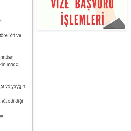
e
örel örf ve
arından
şkin maddi
uat ve yaygın
hüt edildiği
ır.