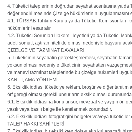
4. Tüketici taleplerinin doğrudan seyahat acentasına ya d
değerlendirilmesinde Çizelge hükümlerinin uygulanmasını e
4.1. TÜRSAB Tahkim Kurulu ya da Tüketici Komisyonları, kend
hükümlerini esas alır.
4.2. Tüketici Sorunları Hakem Heyetleri ya da Tüketici Mahke
adeti somutl, aştıran nitelikte olması nedeniyle başvurulacak
ÇIZELGE VE TAZMINAT DAVALARI
5. Tüketicinin seyahatin gerçekleşmemesi, seyahatin tamam
yoksun olması nedeniyle tüketicinin seyahatten vazgeçmesi, 
ve manevi tazminat taleplerinde bu çizelge hükümleri uygu
KANITl, AMA YÖNTEMİ
6. Eksiklik iddiası tüketiciye reklam, broşür ve diğer tanıtı
örf gereği olması gerekli unsurların eksik olması durumunda
6.1. Eksiklik iddiasına konu unsur, mevzuat ve yaygın örf ge
yazılı veya basılı belge ile kanıtlanmak zorundadır.
6.2. Eksiklik iddiası fotoğraf gibi belgeler ve/veya tüketiciler
TALEP HAKKI SAHİPLERİ
7. Eksiklik iddiası bu eksiklikten dolayı alıp kullanacağı hizme