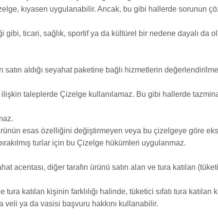
izelge, kıyasen uygulanabilir. Ancak, bu gibi hallerde sorunun 
bi, ticari, sağlık, sportif ya da kültürel bir nedene dayalı da ol
in satın aldığı seyahat paketine bağlı hizmetlerin değerlendirilm
 ilişkin taleplerde Çizelge kullanılamaz. Bu gibi hallerde tazmi
maz.
ürünün esas özelliğini değiştirmeyen veya bu çizelgeye göre eksi
 bırakılmış turlar için bu Çizelge hükümleri uygulanmaz.
t acentası, diğer tarafın ürünü satın alan ve tura katılan (tüket
ura katılan kişinin farklılığı halinde, tüketici sıfatı tura katılan ki
a veli ya da vasisi başvuru hakkını kullanabilir.