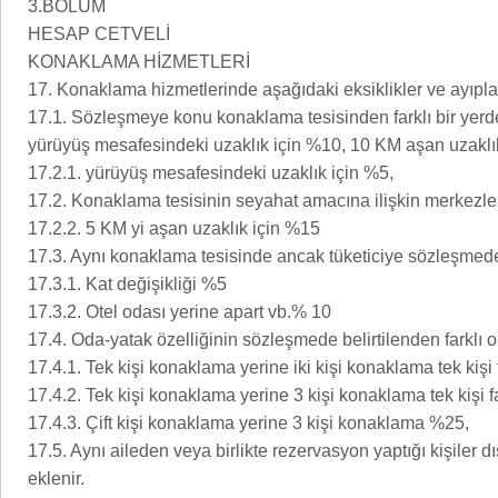
3.BÖLÜM
HESAP CETVELİ
KONAKLAMA HİZMETLERİ
17. Konaklama hizmetlerinde aşağıdaki eksiklikler ve ayıplar k
17.1. Sözleşmeye konu konaklama tesisinden farklı bir yer
yürüyüş mesafesindeki uzaklık için %10, 10 KM aşan uzaklı
17.2.1. yürüyüş mesafesindeki uzaklık için %5,
17.2. Konaklama tesisinin seyahat amacına ilişkin merkezlere 
17.2.2. 5 KM yi aşan uzaklık için %15
17.3. Aynı konaklama tesisinde ancak tüketiciye sözleşmede be
17.3.1. Kat değişikliği %5
17.3.2. Otel odası yerine apart vb.% 10
17.4. Oda-yatak özelliğinin sözleşmede belirtilenden farklı o
17.4.1. Tek kişi konaklama yerine iki kişi konaklama tek kişi
17.4.2. Tek kişi konaklama yerine 3 kişi konaklama tek kişi f
17.4.3. Çift kişi konaklama yerine 3 kişi konaklama %25,
17.5. Aynı aileden veya birlikte rezervasyon yaptığı kişile
eklenir.