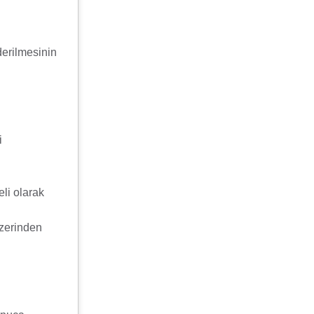
derilmesinin
i
eli olarak
üzerinden