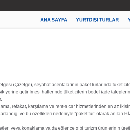
ANA SAYFA
YURTDIŞI TURLAR
gesi (Çizelge), seyahat acentalarının paket turlarında tüketicil
yerine getirilmesi hallerinde tüketicilerin bedel iade talepleri
r.
lama, refakat, karşılama ve rent-a car hizmetlerinden en az ikisi
azarlandığı ve bu özellikleri nedeniyle “paket tur” olarak anıla
tleri veya konaklama ya da eğlence gibi turizm ürünlerinin üreti