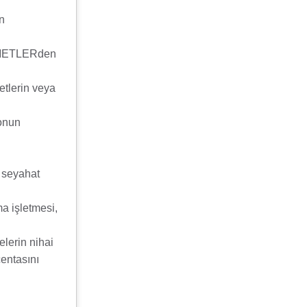
in
HİZMETLERden
etlerin veya
 onun
n seyahat
ma işletmesi,
elerin nihai
centasını