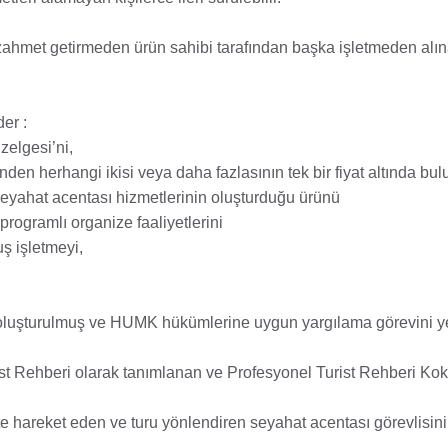
ve zahmet getirmeden ürün sahibi tarafından başka işletmeden alı
er :
zelgesi’ni,
nden herhangi ikisi veya daha fazlasının tek bir fiyat altında bu
n seyahat acentası hizmetlerinin oluşturduğu ürünü
programlı organize faaliyetlerini
ş işletmeyi,
uşturulmuş ve HUMK hükümlerine uygun yargılama görevini ye
t Rehberi olarak tanımlanan ve Profesyonel Turist Rehberi Koka
ikte hareket eden ve turu yönlendiren seyahat acentası görevlisini