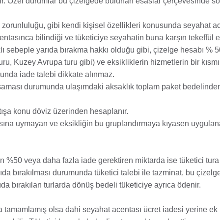
dır. Özel durumlar bu çizelgede bulunan esaslar çerçevesinde s
 zorunluluğu, gibi kendi kişisel özellikleri konusunda seyahat a
ntasınca bilindiği ve tüketiciye seyahatin buna karşın tekeffül e
lı sebeple yarıda bırakma hakkı olduğu gibi, çizelge hesabı % 50 a
u, Kuzey Avrupa turu gibi) ve eksikliklerin hizmetlerin bir kısm
nda iade talebi dikkate alınmaz.
apsaması durumunda ulaşımdaki aksaklık toplam paket bedelinde
atışa konu döviz üzerinden hesaplanır.
sına uymayan ve eksikliğin bu gruplandırmaya kıyasen uygula
den %50 veya daha fazla iade gerektiren miktarda ise tüketici tura
ıda bırakılması durumunda tüketici talebi ile tazminat, bu çizel
rıda bırakılan turlarda dönüş bedeli tüketiciye ayrıca ödenir.
 da tamamlamış olsa dahi seyahat acentası ücret iadesi yerine ek