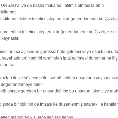
a TÜRSAB’a, ya da başka makama iletilmiş olması talebin
tkilemez.
ilerine iletilen tüketici taleplerini değerlendirmede bu Çizelg
meleri’nin tüketici taleplerini değerlendirmede bu Çizelge, sekt
 kaynaktır.
ının amacı açısından gereksiz hale gelmesi veya esaslı unsurl
seyahatin ürün sahibi tarafından iptal edilmesi durumlarına ili
lanamaz.
m araçları ile ve sözleşme ile taahhüt edilen unsurların veya mevz
 değerlendirmeye alınır.
reği olması gereken bir unsur değilse bu unsurun tüketiciye taah
 dışında bir ilgilinin de imzası ile düzenlenmiş tutanak ile kanıtlan
tleri alamayan kişilerce ileri sürülebilir.