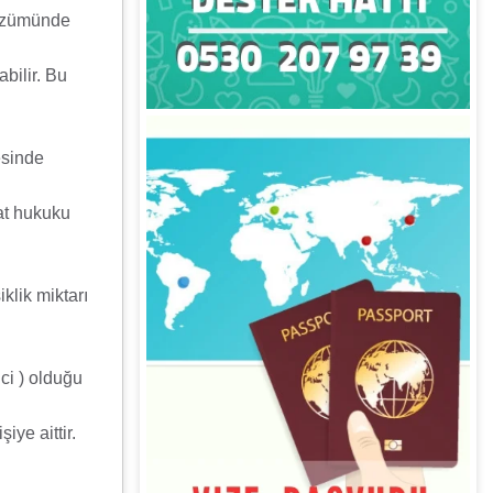
çözümünde
abilir. Bu
esinde
nat hukuku
klik miktarı
ici ) olduğu
şiye aittir.