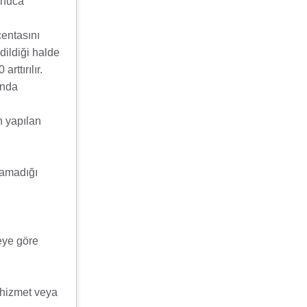
onuca
centasını
dildiği halde
rttırılır.
ında
n yapılan
namadığı
geye göre
 hizmet veya