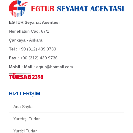
EGTUR Seyahat Acentesi
Nenehatun Cad. 67/1
Çankaya - Ankara
Tel :
+90 (312) 439 9739
Fax :
+90 (312) 439 9736
Mobil :
Mail :
egtur@hotmail.com
HIZLI ERİŞİM
Ana Sayfa
Yurtdışı Turlar
Yurtiçi Turlar