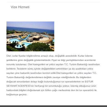
Vize Hizmeti
Otel ,turlar fiyatlar bilgilendirme amaçlı olup, değişiklik arzedebilir. Kurlar ödeme
şekillerine göre değişiklik göstermektedir. Fiyat ve bilgi yanlışlıklarından acentemiz
sorumlu tutulamaz. Otel kategorileri ve yıldız sayıları T.C. Turizm Bakanlığı tarafından
belirlenir. Tesislerin süreç içinde değiştirdikleri arttırdıkları ya da azalttıkları yıldız
sayıları yine bakanlık tarafından kontrol edilir.Otel kategorileri ve yıldız sayıları T.C.
Turizm Bakanlığı değerlendirmesi değildir.,tavsiye niteliğindedir. Bu bilgilerden
doğacak sorunlardan dolayı bağlı bulunduğumuz tur operatörlerinin ve EGTUR
SEYAHAT ACENTESİ’nin herhangi bir sorumluluğu yoktur. İstemiş olduğunuz ürün
hakkındaki bilgileri doğrulamak için lütfen çağrı merkezimiz den bir tur operatörü ile
bağlantıya geçiniz.