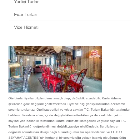
Yurtiçi Turlar
Fuar Turları
Vize Hizmeti
Otel ,turlar fiyatlar bilgilendirme amaçlı olup, değişiklik arzedebilir. Kurlar ödeme
şekillerine göre değişiklik göstermektedir. Fiyat ve bilgi yanlışlıklarından acentemiz
sorumlu tutulamaz. Otel kategorileri ve yıldız sayıları T.C. Turizm Bakanlığı tarafından
belirlenir. Tesislerin süreç içinde değiştirdikleri arttırdıkları ya da azalttıkları yıldız
sayıları yine bakanlık tarafından kontrol edilir.Otel kategorileri ve yıldız sayıları T.C.
Turizm Bakanlığı değerlendirmesi değildir.,tavsiye niteliğindedir. Bu bilgilerden
doğacak sorunlardan dolayı bağlı bulunduğumuz tur operatörlerinin ve EGTUR
SEYAHAT ACENTESİ’nin herhangi bir sorumluluğu yoktur. İstemiş olduğunuz ürün