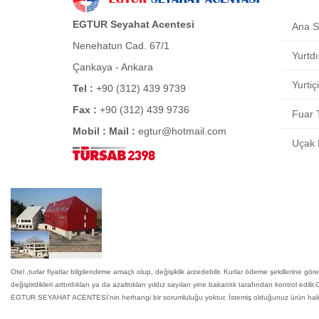
EGTUR Seyahat Acentesi
Ana S
Nenehatun Cad. 67/1
Yurtdı
Çankaya - Ankara
Yurtiç
Tel :
+90 (312) 439 9739
Fax :
+90 (312) 439 9736
Fuar T
Mobil :
Mail :
egtur@hotmail.com
Uçak B
Otel ,turlar fiyatlar bilgilendirme amaçlı olup, değişiklik arzedebilir. Kurlar ödeme şekillerine gö
değiştirdikleri arttırdıkları ya da azalttıkları yıldız sayıları yine bakanlık tarafından kontrol ed
EGTUR SEYAHAT ACENTESİ’nin herhangi bir sorumluluğu yoktur. İstemiş olduğunuz ürün hakkındak