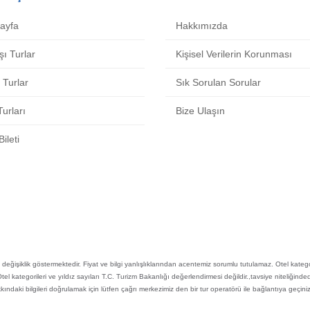
ayfa
Hakkımızda
şı Turlar
Kişisel Verilerin Korunması
i Turlar
Sık Sorulan Sorular
urları
Bize Ulaşın
ileti
re değişiklik göstermektedir. Fiyat ve bilgi yanlışlıklarından acentemiz sorumlu tutulamaz. Otel kategor
ilir.Otel kategorileri ve yıldız sayıları T.C. Turizm Bakanlığı değerlendirmesi değildir.,tavsiye nitel
i bilgileri doğrulamak için lütfen çağrı merkezimiz den bir tur operatörü ile bağlantıya geçiniz