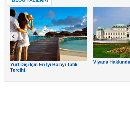
BLOG YAZILARI
‹
Viyana Hakkında 
Yurt Dışı İçin En İyi Balayı Tatili
Tercihi