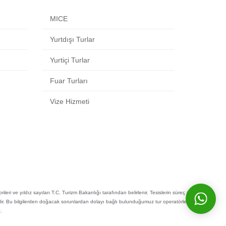
MICE
Yurtdışı Turlar
Yurtiçi Turlar
Fuar Turları
Vize Hizmeti
ileri ve yıldız sayıları T.C. Turizm Bakanlığı tarafından belirlenir. Tesislerin süreç içinde
iğindedir. Bu bilgilerden doğacak sorunlardan dolayı bağlı bulunduğumuz tur operatörlerinin ve
.