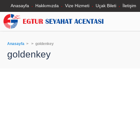
Anasayfa
Hakkımızda
Vize Hizmeti
Uçak Bileti
İletişim
Anasayfa
> > goldenkey
goldenkey