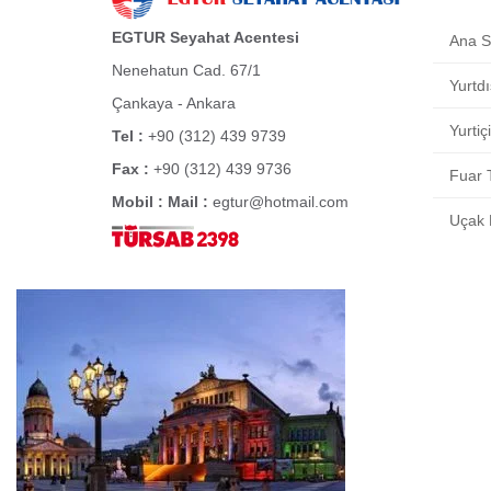
EGTUR Seyahat Acentesi
Ana S
Nenehatun Cad. 67/1
Yurtdı
Çankaya - Ankara
Yurtiç
Tel :
+90 (312) 439 9739
Fax :
+90 (312) 439 9736
Fuar T
Mobil :
Mail :
egtur@hotmail.com
Uçak B