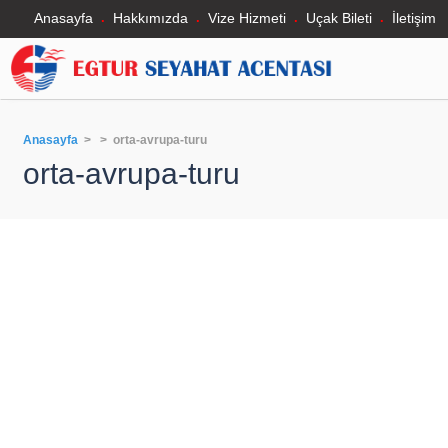
Anasayfa
Hakkımızda
Vize Hizmeti
Uçak Bileti
İletişim
Anasayfa
> > orta-avrupa-turu
orta-avrupa-turu