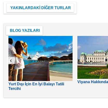
YAKINLARDAKİ DİĞER TURLAR
BLOG YAZILARI
‹
Viyana Hakkında 
Yurt Dışı İçin En İyi Balayı Tatili
Tercihi