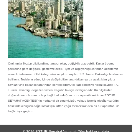
Otel ,turlar fiyatlar bilgilendirme amaçlı olup, değişiklik arzedebilir. Kurlar ödeme
şekillerine göre değişiklik göstermektedir. Fiyat ve bilgi yanlışlıklarından acentemiz
sorumlu tutulamaz. Otel kategorileri ve yıldız sayıları T.C. Turizm Bakanlığı tarafından
belirlenir. Tesislerin süreç içinde değiştirdikleri arttırdıkları ya da azalttıkları yıldız
sayıları yine bakanlık tarafından kontrol edilir.Otel kategorileri ve yıldız sayıları T.C.
Turizm Bakanlığı değerlendirmesi değildir.,tavsiye niteliğindedir. Bu bilgilerden
doğacak sorunlardan dolayı bağlı bulunduğumuz tur operatörlerinin ve EGTUR
SEYAHAT ACENTESİ’nin herhangi bir sorumluluğu yoktur. İstemiş olduğunuz ürün
hakkındaki bilgileri doğrulamak için lütfen çağrı merkezimiz den bir tur operatörü ile
bağlantıya geçiniz.
© 2026
EGTUR Seyahat Acentesi
. Tüm hakları saklıdır