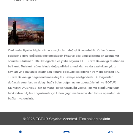
Otel ,turlar fiyatlar bilgilendirme amaçlı olup, değişiklik arzedebilir. Kurlar ödeme
şekillerine göre değişiklik göstermektedir. Fiyat ve bilgi yanlışlıklarından acentemiz
sorumlu tutulamaz. Otel kategorileri ve yıldız sayıları T.C. Turizm Bakanlığı tarafından
belirlenir. Tesislerin süreç içinde değiştirdikleri arttırdıkları ya da azalttıkları yıldız
sayıları yine bakanlık tarafından kontrol edilir.Otel kategorileri ve yıldız sayıları T.C.
Turizm Bakanlığı değerlendirmesi değildir.,tavsiye niteliğindedir. Bu bilgilerden
doğacak sorunlardan dolayı bağlı bulunduğumuz tur operatörlerinin ve EGTUR
SEYAHAT ACENTESİ’nin herhangi bir sorumluluğu yoktur. İstemiş olduğunuz ürün
hakkındaki bilgileri doğrulamak için lütfen çağrı merkezimiz den bir tur operatörü ile
bağlantıya geçiniz.
© 2026
EGTUR Seyahat Acentesi
. Tüm hakları saklıdır