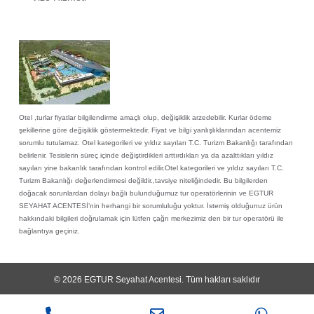
Otel ,turlar fiyatlar bilgilendirme amaçlı olup, değişiklik arzedebilir. Kurlar ödeme
şekillerine göre değişiklik göstermektedir. Fiyat ve bilgi yanlışlıklarından acentemiz
sorumlu tutulamaz. Otel kategorileri ve yıldız sayıları T.C. Turizm Bakanlığı tarafından
belirlenir. Tesislerin süreç içinde değiştirdikleri arttırdıkları ya da azalttıkları yıldız
sayıları yine bakanlık tarafından kontrol edilir.Otel kategorileri ve yıldız sayıları T.C.
Turizm Bakanlığı değerlendirmesi değildir.,tavsiye niteliğindedir. Bu bilgilerden
doğacak sorunlardan dolayı bağlı bulunduğumuz tur operatörlerinin ve EGTUR
SEYAHAT ACENTESİ’nin herhangi bir sorumluluğu yoktur. İstemiş olduğunuz ürün
hakkındaki bilgileri doğrulamak için lütfen çağrı merkezimiz den bir tur operatörü ile
bağlantıya geçiniz.
© 2026
EGTUR Seyahat Acentesi
. Tüm hakları saklıdır