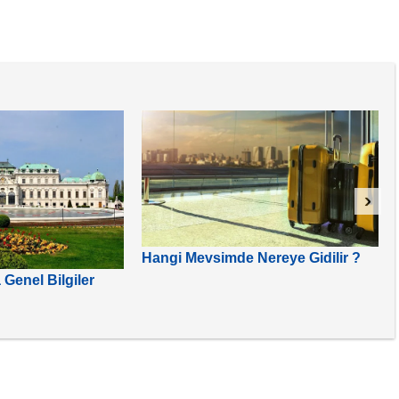
›
Hangi Mevsimde Nereye Gidilir ?
Genel Bilgiler