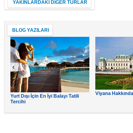
YAKINLARDAKİ DİĞER TURLAR
BLOG YAZILARI
‹
Viyana Hakkında 
Yurt Dışı İçin En İyi Balayı Tatili
Tercihi