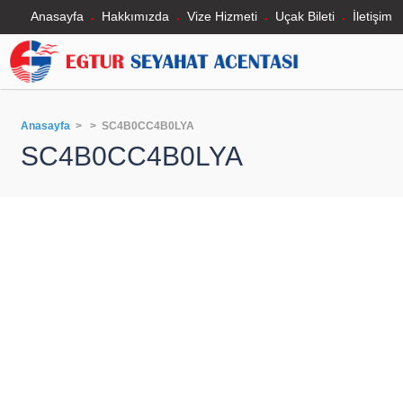
Anasayfa
Hakkımızda
Vize Hizmeti
Uçak Bileti
İletişim
Anasayfa
> > SC4B0CC4B0LYA
SC4B0CC4B0LYA