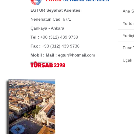
EGTUR Seyahat Acentesi
Ana S
Nenehatun Cad. 67/1
Yurtdı
Çankaya - Ankara
Yurtiç
Tel :
+90 (312) 439 9739
Fax :
+90 (312) 439 9736
Fuar T
Mobil :
Mail :
egtur@hotmail.com
Uçak B