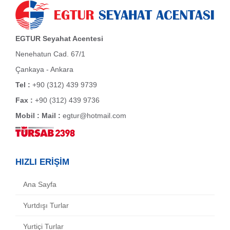
EGTUR Seyahat Acentesi
Nenehatun Cad. 67/1
Çankaya - Ankara
Tel :
+90 (312) 439 9739
Fax :
+90 (312) 439 9736
Mobil :
Mail :
egtur@hotmail.com
HIZLI ERİŞİM
Ana Sayfa
Yurtdışı Turlar
Yurtiçi Turlar